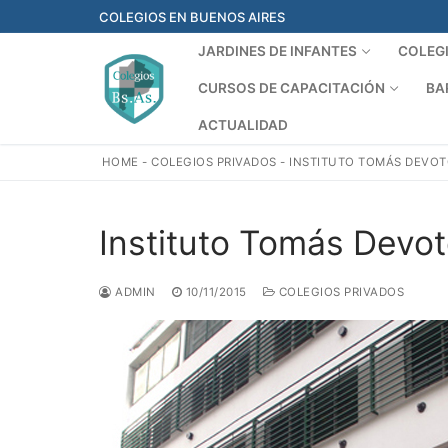
Ir
COLEGIOS EN BUENOS AIRES
al
JARDINES DE INFANTES
COLEG
contenido
CURSOS DE CAPACITACIÓN
BA
ACTUALIDAD
HOME
-
COLEGIOS PRIVADOS
-
INSTITUTO TOMÁS DEVO
Instituto Tomás Devo
ADMIN
10/11/2015
COLEGIOS PRIVADOS