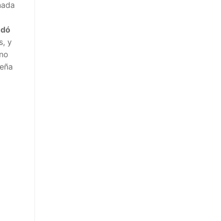
rnada
ndó
s, y
 no
seña