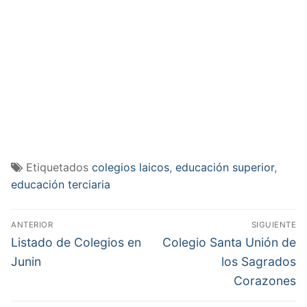
Etiquetados
colegios laicos
,
educación superior
,
educación terciaria
Navegación
ANTERIOR
SIGUIENTE
de
Entrada
Entrada
Listado de Colegios en
Colegio Santa Unión de
anterior:
siguiente:
entradas
Junin
los Sagrados
Corazones