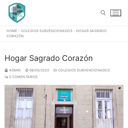
Ir
al
contenido
HOME
-
COLEGIOS SUBVENCIONADOS
-
HOGAR SAGRADO
Buscar:
CORAZÓN
Hogar Sagrado Corazón
ADMIN
08/05/2023
COLEGIOS SUBVENCIONADOS
0 COMENTARIOS