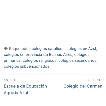
Etiquetados
colegios católicos
,
colegios en Azul
,
colegios en provincia de Buenos Aires
,
colegios
primarios
,
colegios religiosos
,
colegios secundarios
,
colegios subvencionados
Navegación
ANTERIOR
SIGUIENTE
de
Entrada
Entrada
Escuela de Educación
Colegio del Carmen
anterior:
siguiente:
entradas
Agraria Azul