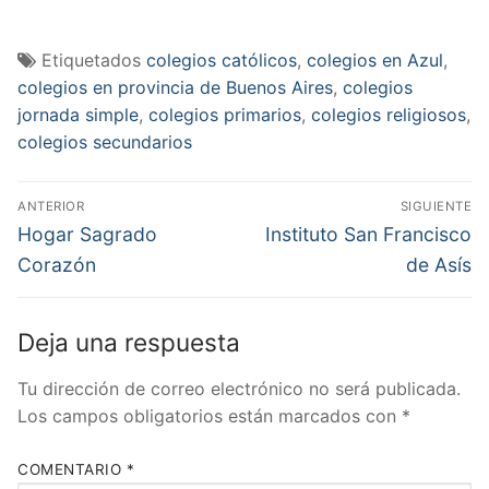
Etiquetados
colegios católicos
,
colegios en Azul
,
colegios en provincia de Buenos Aires
,
colegios
jornada simple
,
colegios primarios
,
colegios religiosos
,
colegios secundarios
Navegación
ANTERIOR
SIGUIENTE
de
Entrada
Entrada
Hogar Sagrado
Instituto San Francisco
anterior:
siguiente:
entradas
Corazón
de Asís
Deja una respuesta
Tu dirección de correo electrónico no será publicada.
Los campos obligatorios están marcados con
*
COMENTARIO
*