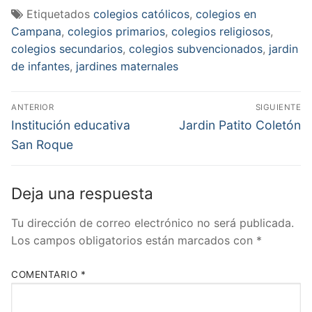
Etiquetados
colegios católicos
,
colegios en
Campana
,
colegios primarios
,
colegios religiosos
,
colegios secundarios
,
colegios subvencionados
,
jardin
de infantes
,
jardines maternales
Navegación
ANTERIOR
SIGUIENTE
de
Entrada
Entrada
Institución educativa
Jardin Patito Coletón
anterior:
siguiente:
entradas
San Roque
Deja una respuesta
Tu dirección de correo electrónico no será publicada.
Los campos obligatorios están marcados con
*
COMENTARIO
*