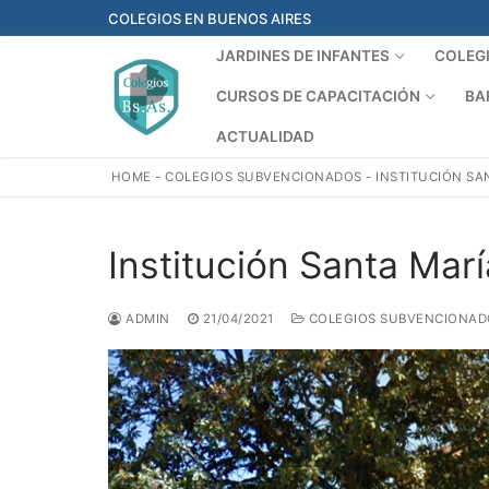
Ir
COLEGIOS EN BUENOS AIRES
al
JARDINES DE INFANTES
COLEG
contenido
CURSOS DE CAPACITACIÓN
BA
ACTUALIDAD
HOME
-
COLEGIOS SUBVENCIONADOS
-
INSTITUCIÓN SA
Institución Santa Marí
ADMIN
21/04/2021
COLEGIOS SUBVENCIONAD