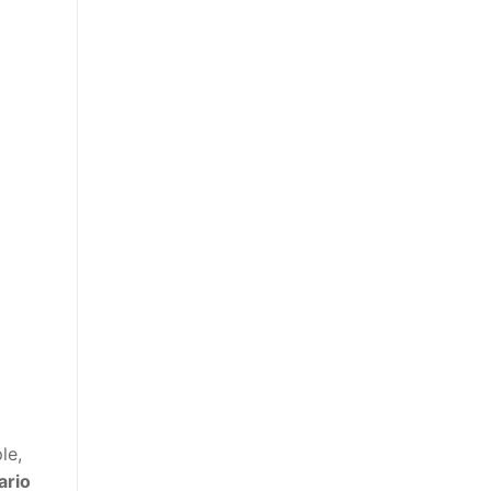
le,
ario