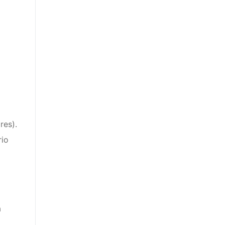
res).
rio
a