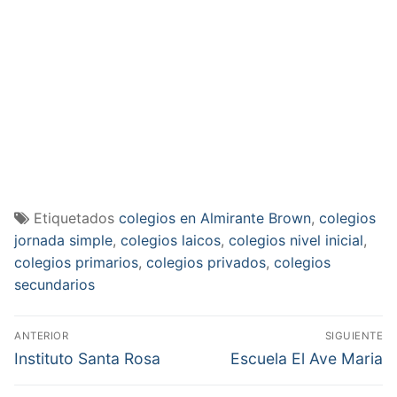
Etiquetados
colegios en Almirante Brown
,
colegios
jornada simple
,
colegios laicos
,
colegios nivel inicial
,
colegios primarios
,
colegios privados
,
colegios
secundarios
Navegación
ANTERIOR
SIGUIENTE
de
Entrada
Entrada
Instituto Santa Rosa
Escuela El Ave Maria
anterior:
siguiente:
entradas