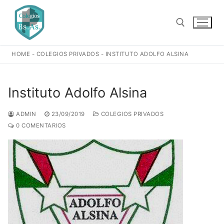
Ir
al
contenido
HOME
-
COLEGIOS PRIVADOS
-
INSTITUTO ADOLFO ALSINA
Buscar:
Instituto Adolfo Alsina
ADMIN
23/09/2019
COLEGIOS PRIVADOS
0 COMENTARIOS