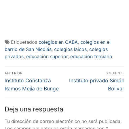
Etiquetados
colegios en CABA
,
colegios en el
barrio de San Nicolás
,
colegios laicos
,
colegios
privados
,
educación superior
,
educación terciaria
Navegación
ANTERIOR
SIGUIENTE
de
Entrada
Entrada
Instituto Constanza
Instituto privado Simón
anterior:
siguiente:
entradas
Ramos Mejía de Bunge
Bolivar
Deja una respuesta
Tu dirección de correo electrónico no será publicada.
Los campos obligatorios están marcados con
*