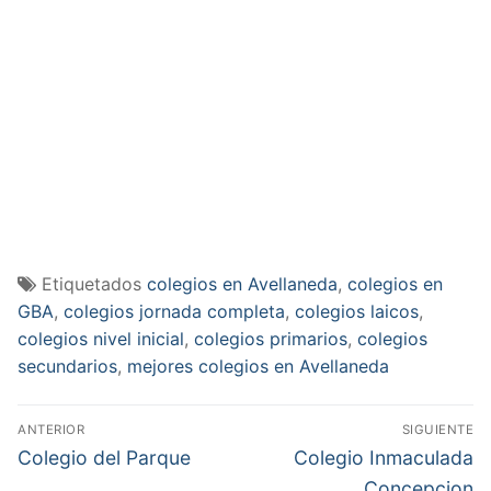
Etiquetados
colegios en Avellaneda
,
colegios en
GBA
,
colegios jornada completa
,
colegios laicos
,
colegios nivel inicial
,
colegios primarios
,
colegios
secundarios
,
mejores colegios en Avellaneda
Navegación
ANTERIOR
SIGUIENTE
de
Entrada
Entrada
Colegio del Parque
Colegio Inmaculada
anterior:
siguiente:
Concepcion