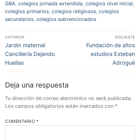
GBA
,
colegios jornada extendida
,
colegios nivel inicial
,
colegios primarios
,
colegios religiosos
,
colegios
secundarios
,
colegios subvencionados
Navegación
ANTERIOR
SIGUIENTE
de
Entrada
Entrada
Jardin maternal
Fundación de altos
anterior:
siguiente:
entradas
Cancillería Dejando
estudios Esteban
Huellas
Adrogué
Deja una respuesta
Tu dirección de correo electrónico no será publicada.
Los campos obligatorios están marcados con
*
COMENTARIO
*