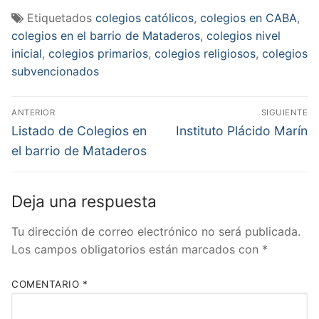
Etiquetados
colegios católicos
,
colegios en CABA
,
colegios en el barrio de Mataderos
,
colegios nivel
inicial
,
colegios primarios
,
colegios religiosos
,
colegios
subvencionados
Navegación
ANTERIOR
SIGUIENTE
de
Entrada
Entrada
Listado de Colegios en
Instituto Plácido Marín
anterior:
siguiente:
entradas
el barrio de Mataderos
Deja una respuesta
Tu dirección de correo electrónico no será publicada.
Los campos obligatorios están marcados con
*
COMENTARIO
*