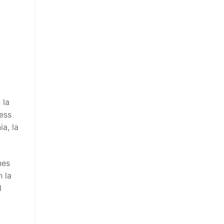
 la
ness
a, la
nes
n la
l