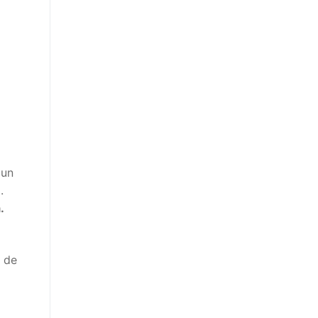
 un
.
.
s de