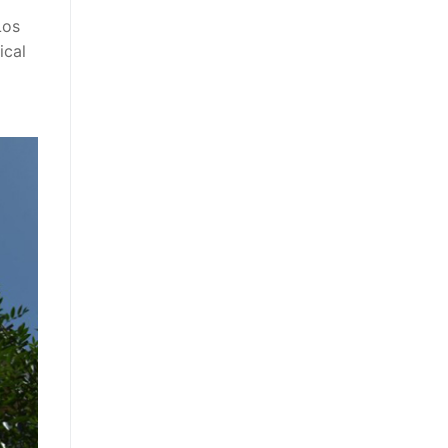
Los
ical