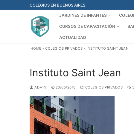
Ir
COLEGIOS EN BUENOS AIRES
al
JARDINES DE INFANTES
COLEG
contenido
CURSOS DE CAPACITACIÓN
BA
ACTUALIDAD
HOME
-
COLEGIOS PRIVADOS
-
INSTITUTO SAINT JEAN
Instituto Saint Jean
ADMIN
20/05/2016
COLEGIOS PRIVADOS
5