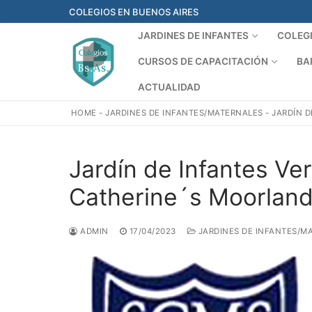
Ir
COLEGIOS EN BUENOS AIRES
al
JARDINES DE INFANTES
COLEG
contenido
CURSOS DE CAPACITACIÓN
BA
ACTUALIDAD
HOME
-
JARDINES DE INFANTES/MATERNALES
-
JARDÍN D
Jardín de Infantes Ver
Catherine´s Moorland
ADMIN
17/04/2023
JARDINES DE INFANTES/M