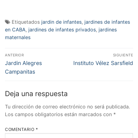
Etiquetados
jardin de infantes
,
jardines de infantes
en CABA
,
jardines de infantes privados
,
jardines
maternales
Navegación
ANTERIOR
SIGUIENTE
de
Entrada
Entrada
Jardin Alegres
Instituto Vélez Sarsfield
anterior:
siguiente:
entradas
Campanitas
Deja una respuesta
Tu dirección de correo electrónico no será publicada.
Los campos obligatorios están marcados con
*
COMENTARIO
*