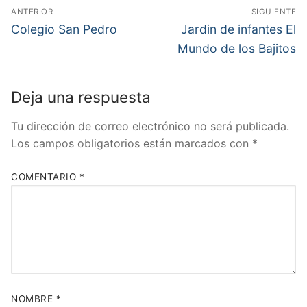
Navegación
ANTERIOR
SIGUIENTE
de
Entrada
Entrada
Colegio San Pedro
Jardin de infantes El
anterior:
siguiente:
entradas
Mundo de los Bajitos
Deja una respuesta
Tu dirección de correo electrónico no será publicada.
Los campos obligatorios están marcados con
*
COMENTARIO
*
NOMBRE
*