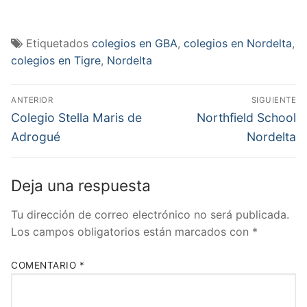
Etiquetados
colegios en GBA
,
colegios en Nordelta
,
colegios en Tigre
,
Nordelta
Navegación
ANTERIOR
SIGUIENTE
de
Entrada
Entrada
Colegio Stella Maris de
Northfield School
anterior:
siguiente:
entradas
Adrogué
Nordelta
Deja una respuesta
Tu dirección de correo electrónico no será publicada.
Los campos obligatorios están marcados con
*
COMENTARIO
*