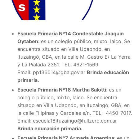
Escuela Primaria Nº14 Condestable Joaquin
Oytaben:
es un colegio público, mixto, laico. Se
encuentra situado en Villa Udaondo, en
Ituzaingó, GBA, en la calle
M. Castro E/ La Yerra
y La Pialada 2351. TEL:
4621-1569.
Email:
pp136014@gba.gov.ar
Brinda educación
primaria.
Escuela Primaria Nº18 Martha Salotti
:
es un
colegio público, mixto, laico. Se encuentra
situado en Villa Udaondo, en Ituzaingó, GBA, en
la calle
Filipinas y Cardales s/n. TEL:
4450-7017.
Email:
escuela18ituzaingo@fullzero.com.ar
Brinda educación primaria.
Escuela Primaria Nº7 Armada Argentina
:
es un