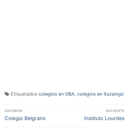
Etiquetados
colegios en GBA
,
colegios en Ituzaingó
Navegación
ANTERIOR
SIGUIENTE
de
Entrada
Entrada
Colegio Belgrano
Instituto Lourdes
anterior:
siguiente:
entradas