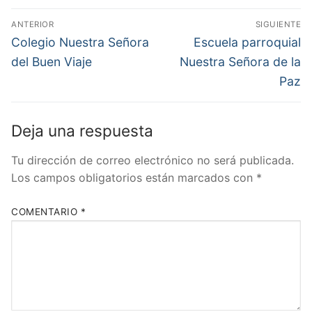
Navegación
ANTERIOR
SIGUIENTE
de
Entrada
Entrada
Colegio Nuestra Señora
Escuela parroquial
anterior:
siguiente:
entradas
del Buen Viaje
Nuestra Señora de la
Paz
Deja una respuesta
Tu dirección de correo electrónico no será publicada.
Los campos obligatorios están marcados con
*
COMENTARIO
*