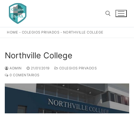
Ir
al
contenido
HOME
-
COLEGIOS PRIVADOS
-
NORTHVILLE COLLEGE
Buscar:
Northville College
ADMIN
21/01/2019
COLEGIOS PRIVADOS
0 COMENTARIOS