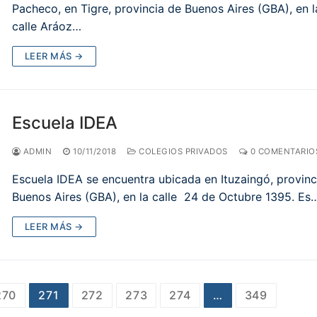
Pacheco, en Tigre, provincia de Buenos Aires (GBA), en l
calle Aráoz…
LEER MÁS →
Escuela IDEA
ADMIN
10/11/2018
COLEGIOS PRIVADOS
0 COMENTARIO
Escuela IDEA se encuentra ubicada en Ituzaingó, provinc
Buenos Aires (GBA), en la calle 24 de Octubre 1395. Es
LEER MÁS →
270
271
272
273
274
…
349