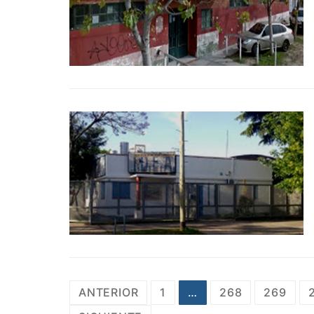
Paginación
ANTERIOR
1
…
268
269