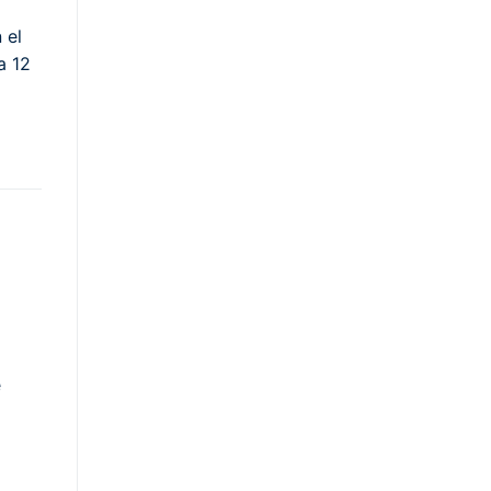
 el
a 12
e