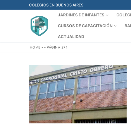
Ir
COLEGIOS EN BUENOS AIRES
al
JARDINES DE INFANTES
COLEG
contenido
CURSOS DE CAPACITACIÓN
BA
ACTUALIDAD
HOME
-
-
PÁGINA 271