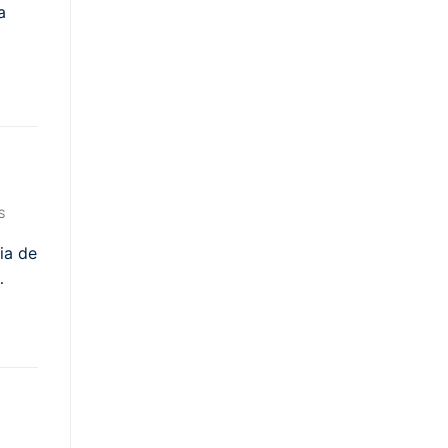
a
S
ia de
…