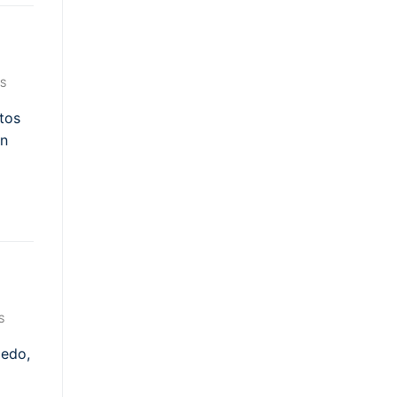
S
tos
en
S
aedo,