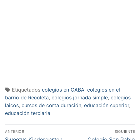
Etiquetados
colegios en CABA
,
colegios en el
barrio de Recoleta
,
colegios jornada simple
,
colegios
laicos
,
cursos de corta duración
,
educación superior
,
educación terciaria
Navegación
ANTERIOR
SIGUIENTE
de
Entrada
Entrada
Sweetys Kindergarten
Colegio San Pablo