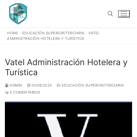
Ir
al
contenido
HOME
-
EDUCACIÓN SUPERIOR/TERCIARIA
-
VATEL
Buscar:
ADMINISTRACIÓN HOTELERA Y TURÍSTICA
Vatel Administración Hotelera y
Turística
ADMIN
01/08/2023
EDUCACIÓN SUPERIOR/TERCIARIA
0 COMENTARIOS