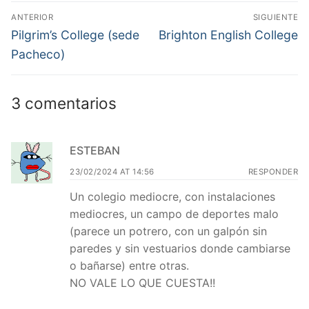
Navegación
ANTERIOR
SIGUIENTE
de
Entrada
Entrada
Pilgrim’s College (sede
Brighton English College
anterior:
siguiente:
entradas
Pacheco)
3 comentarios
ESTEBAN
23/02/2024 AT 14:56
RESPONDER
Un colegio mediocre, con instalaciones
mediocres, un campo de deportes malo
(parece un potrero, con un galpón sin
paredes y sin vestuarios donde cambiarse
o bañarse) entre otras.
NO VALE LO QUE CUESTA!!