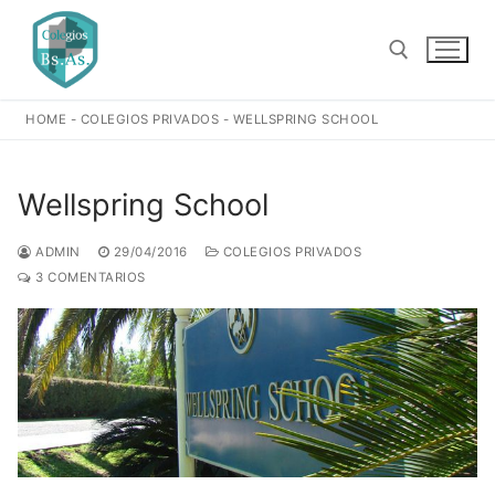
Ir
al
contenido
HOME
-
COLEGIOS PRIVADOS
-
WELLSPRING SCHOOL
Buscar:
Wellspring School
ADMIN
29/04/2016
COLEGIOS PRIVADOS
3 COMENTARIOS