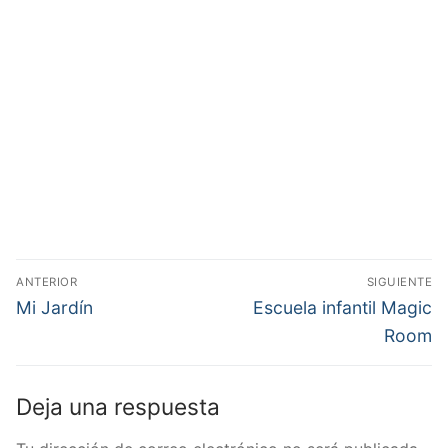
Navegación
ANTERIOR
SIGUIENTE
de
Entrada
Entrada
Mi Jardín
Escuela infantil Magic
anterior:
siguiente:
entradas
Room
Deja una respuesta