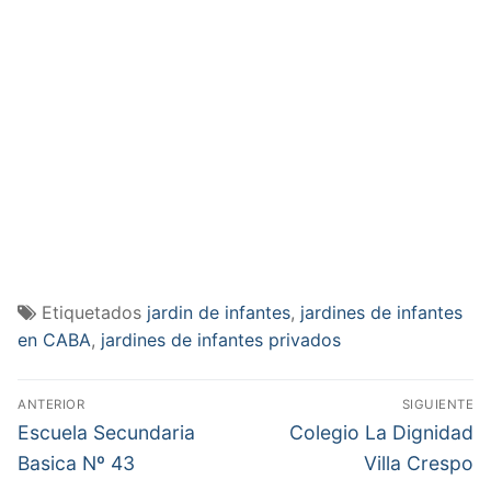
Etiquetados
jardin de infantes
,
jardines de infantes
en CABA
,
jardines de infantes privados
Navegación
ANTERIOR
SIGUIENTE
de
Entrada
Entrada
Escuela Secundaria
Colegio La Dignidad
anterior:
siguiente:
entradas
Basica Nº 43
Villa Crespo