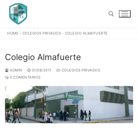
Ir
al
contenido
HOME
-
COLEGIOS PRIVADOS
-
COLEGIO ALMAFUERTE
Buscar:
Colegio Almafuerte
ADMIN
01/08/2017
COLEGIOS PRIVADOS
0 COMENTARIOS