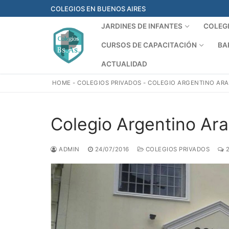
Ir
COLEGIOS EN BUENOS AIRES
al
JARDINES DE INFANTES
COLEG
contenido
CURSOS DE CAPACITACIÓN
BA
ACTUALIDAD
HOME
-
COLEGIOS PRIVADOS
-
COLEGIO ARGENTINO ARAB
Colegio Argentino Ara
ADMIN
24/07/2016
COLEGIOS PRIVADOS
2