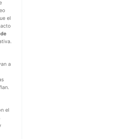
e
neo
ue el
tacto
 de
tiva.
van a
as
ñan.
n el
s
y