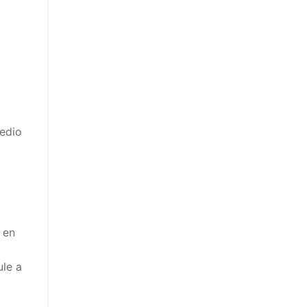
medio
 en
ule a