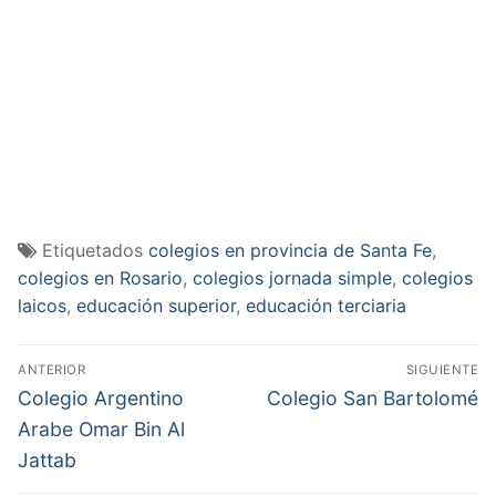
Etiquetados
colegios en provincia de Santa Fe
,
colegios en Rosario
,
colegios jornada simple
,
colegios
laicos
,
educación superior
,
educación terciaria
Navegación
ANTERIOR
SIGUIENTE
de
Entrada
Entrada
Colegio Argentino
Colegio San Bartolomé
anterior:
siguiente:
entradas
Arabe Omar Bin Al
Jattab