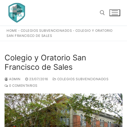
Ir
al
contenido
HOME
-
COLEGIOS SUBVENCIONADOS
-
COLEGIO Y ORATORIO
Buscar:
SAN FRANCISCO DE SALES
Colegio y Oratorio San
Francisco de Sales
ADMIN
23/07/2016
COLEGIOS SUBVENCIONADOS
0 COMENTARIOS