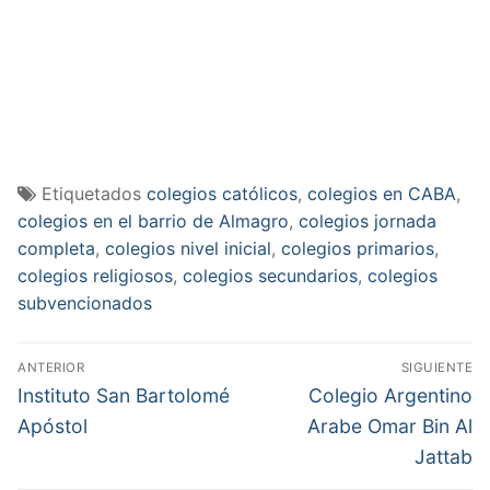
Etiquetados
colegios católicos
,
colegios en CABA
,
colegios en el barrio de Almagro
,
colegios jornada
completa
,
colegios nivel inicial
,
colegios primarios
,
colegios religiosos
,
colegios secundarios
,
colegios
subvencionados
Navegación
ANTERIOR
SIGUIENTE
de
Entrada
Entrada
Instituto San Bartolomé
Colegio Argentino
anterior:
siguiente:
entradas
Apóstol
Arabe Omar Bin Al
Jattab