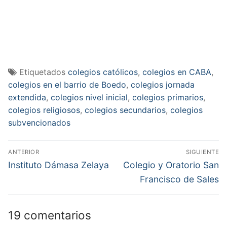
Etiquetados
colegios católicos
,
colegios en CABA
,
colegios en el barrio de Boedo
,
colegios jornada
extendida
,
colegios nivel inicial
,
colegios primarios
,
colegios religiosos
,
colegios secundarios
,
colegios
subvencionados
Navegación
ANTERIOR
SIGUIENTE
de
Entrada
Entrada
Instituto Dámasa Zelaya
Colegio y Oratorio San
anterior:
siguiente:
entradas
Francisco de Sales
19 comentarios