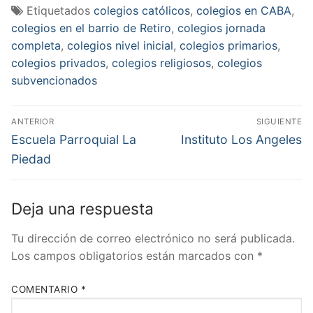
Etiquetados
colegios católicos
,
colegios en CABA
,
colegios en el barrio de Retiro
,
colegios jornada
completa
,
colegios nivel inicial
,
colegios primarios
,
colegios privados
,
colegios religiosos
,
colegios
subvencionados
Navegación
ANTERIOR
SIGUIENTE
de
Entrada
Entrada
Escuela Parroquial La
Instituto Los Angeles
anterior:
siguiente:
entradas
Piedad
Deja una respuesta
Tu dirección de correo electrónico no será publicada.
Los campos obligatorios están marcados con
*
COMENTARIO
*