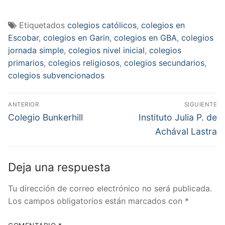
Etiquetados
colegios católicos
,
colegios en
Escobar
,
colegios en Garin
,
colegios en GBA
,
colegios
jornada simple
,
colegios nivel inicial
,
colegios
primarios
,
colegios religiosos
,
colegios secundarios
,
colegios subvencionados
Navegación
ANTERIOR
SIGUIENTE
de
Entrada
Entrada
Colegio Bunkerhill
Instituto Julia P. de
anterior:
siguiente:
entradas
Achával Lastra
Deja una respuesta
Tu dirección de correo electrónico no será publicada.
Los campos obligatorios están marcados con
*