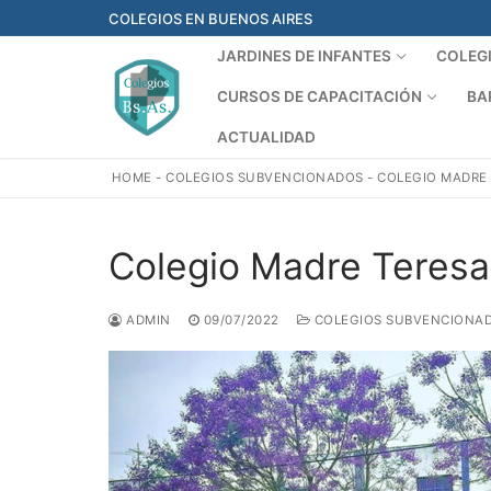
Ir
COLEGIOS EN BUENOS AIRES
al
JARDINES DE INFANTES
COLEG
contenido
CURSOS DE CAPACITACIÓN
BA
ACTUALIDAD
HOME
-
COLEGIOS SUBVENCIONADOS
-
COLEGIO MADRE 
Colegio Madre Teresa
ADMIN
09/07/2022
COLEGIOS SUBVENCIONA