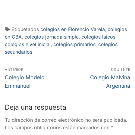
Etiquetados
colegios en Florencio Varela
,
colegios
en GBA
,
colegios jornada simple
,
colegios laicos
,
colegios nivel inicial
,
colegios primarios
,
colegios
secundarios
Navegación
ANTERIOR
SIGUIENTE
de
Entrada
Entrada
Colegio Modelo
Colegio Malvina
anterior:
siguiente:
entradas
Emmanuel
Argentina
Deja una respuesta
Tu dirección de correo electrónico no será publicada.
Los campos obligatorios están marcados con
*