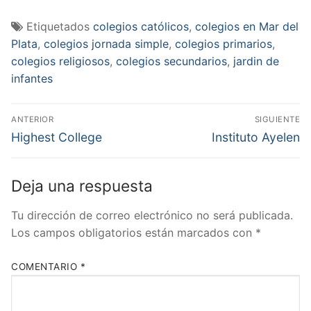
Etiquetados
colegios católicos
,
colegios en Mar del
Plata
,
colegios jornada simple
,
colegios primarios
,
colegios religiosos
,
colegios secundarios
,
jardin de
infantes
Navegación
ANTERIOR
SIGUIENTE
de
Entrada
Entrada
Highest College
Instituto Ayelen
anterior:
siguiente:
entradas
Deja una respuesta
Tu dirección de correo electrónico no será publicada.
Los campos obligatorios están marcados con
*
COMENTARIO
*