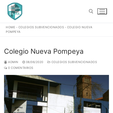
Ir
al
contenido
HOME
-
COLEGIOS SUBVENCIONADOS
-
COLEGIO NUEVA
Buscar:
POMPEYA
Colegio Nueva Pompeya
ADMIN
08/06/2020
COLEGIOS SUBVENCIONADOS
0 COMENTARIOS