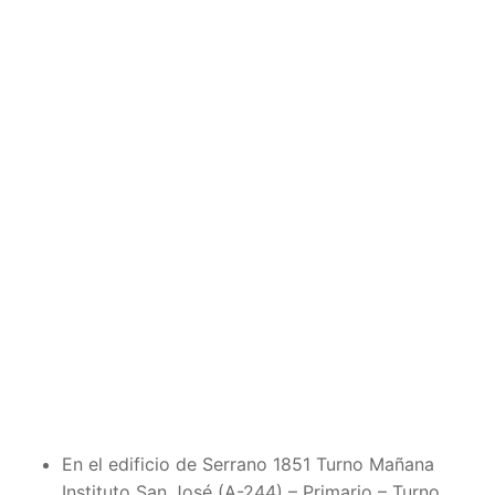
En el edificio de Serrano 1851 Turno Mañana
Instituto San José (A-244) – Primario – Turno