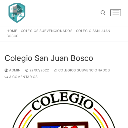
Ir
al
contenido
HOME
-
COLEGIOS SUBVENCIONADOS
-
COLEGIO SAN JUAN
Buscar:
BOSCO
Colegio San Juan Bosco
ADMIN
22/07/2022
COLEGIOS SUBVENCIONADOS
3 COMENTARIOS