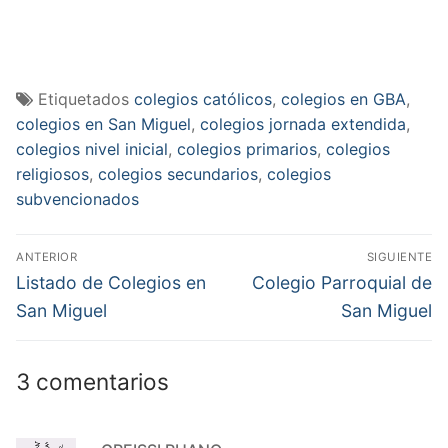
Etiquetados
colegios católicos
,
colegios en GBA
,
colegios en San Miguel
,
colegios jornada extendida
,
colegios nivel inicial
,
colegios primarios
,
colegios
religiosos
,
colegios secundarios
,
colegios
subvencionados
Navegación
ANTERIOR
SIGUIENTE
de
Entrada
Entrada
Listado de Colegios en
Colegio Parroquial de
anterior:
siguiente:
entradas
San Miguel
San Miguel
3 comentarios