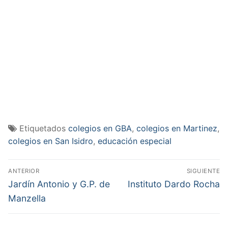
Etiquetados
colegios en GBA
,
colegios en Martinez
,
colegios en San Isidro
,
educación especial
Navegación
ANTERIOR
SIGUIENTE
de
Entrada
Entrada
Jardín Antonio y G.P. de
Instituto Dardo Rocha
anterior:
siguiente:
entradas
Manzella