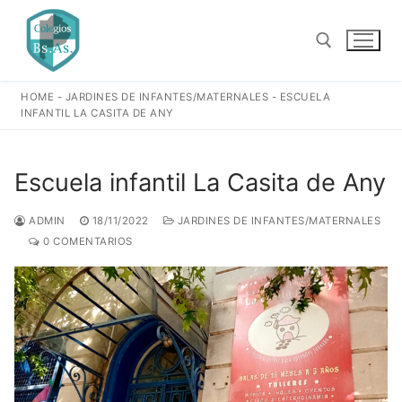
Ir
al
contenido
HOME
-
JARDINES DE INFANTES/MATERNALES
-
ESCUELA
Buscar:
INFANTIL LA CASITA DE ANY
Escuela infantil La Casita de Any
ADMIN
18/11/2022
JARDINES DE INFANTES/MATERNALES
0 COMENTARIOS