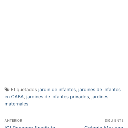
Etiquetados
jardin de infantes
,
jardines de infantes
en CABA
,
jardines de infantes privados
,
jardines
maternales
Navegación
ANTERIOR
SIGUIENTE
de
Entrada
Entrada
IGI Pacheco (Instituto
Colegio Mariano