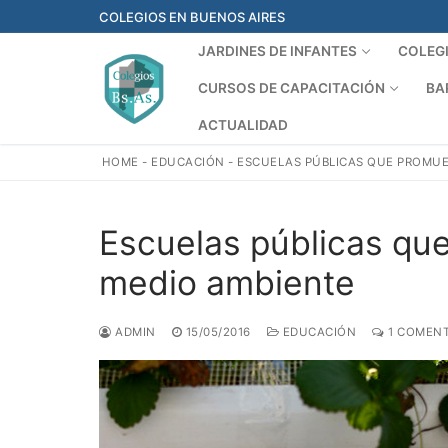
Ir
COLEGIOS EN BUENOS AIRES
al
JARDINES DE INFANTES
COLEG
contenido
CURSOS DE CAPACITACIÓN
BA
ACTUALIDAD
HOME
-
EDUCACIÓN
-
ESCUELAS PÚBLICAS QUE PROMUE
Escuelas públicas qu
medio ambiente
ADMIN
15/05/2016
EDUCACIÓN
1 COMENT