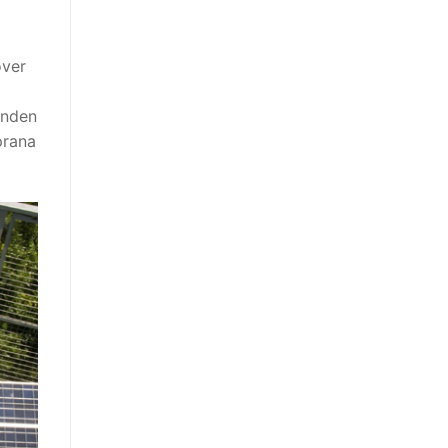
over
enden
prana