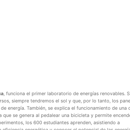
ca
, funciona el primer laboratorio de energías renovables. 
rsos, siempre tendremos el sol y que, por lo tanto, los pan
s de energía. También, se explica el funcionamiento de una 
ica que se genera al pedalear una bicicleta y permite encend
perimentos, los 600 estudiantes aprenden, asistiendo a
 eficiencia energética y conocer el potencial de las energí