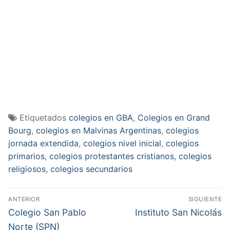
Etiquetados
colegios en GBA
,
Colegios en Grand
Bourg
,
colegios en Malvinas Argentinas
,
colegios
jornada extendida
,
colegios nivel inicial
,
colegios
primarios
,
colegios protestantes cristianos
,
colegios
religiosos
,
colegios secundarios
Navegación
ANTERIOR
SIGUIENTE
de
Entrada
Entrada
Colegio San Pablo
Instituto San Nicolás
anterior:
siguiente:
entradas
Norte (SPN)