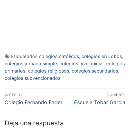
Etiquetados
colegios católicos
,
colegios en Lobos
,
colegios jornada simple
,
colegios nivel inicial
,
colegios
primarios
,
colegios religiosos
,
colegios secundarios
,
colegios subvencionados
Navegación
ANTERIOR
SIGUIENTE
de
Entrada
Entrada
Colegio Fernando Fader
Escuela Tobar Garcia
anterior:
siguiente:
entradas
Deja una respuesta