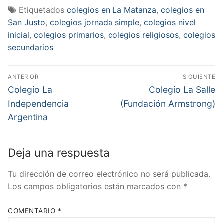
Etiquetados
colegios en La Matanza
,
colegios en
San Justo
,
colegios jornada simple
,
colegios nivel
inicial
,
colegios primarios
,
colegios religiosos
,
colegios
secundarios
Navegación
ANTERIOR
SIGUIENTE
de
Entrada
Entrada
Colegio La
Colegio La Salle
anterior:
siguiente:
entradas
Independencia
(Fundación Armstrong)
Argentina
Deja una respuesta
Tu dirección de correo electrónico no será publicada.
Los campos obligatorios están marcados con
*
COMENTARIO
*