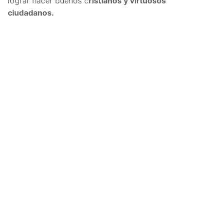
lograr hacer buenos c
ristianos y virtuosos
ciudadanos.