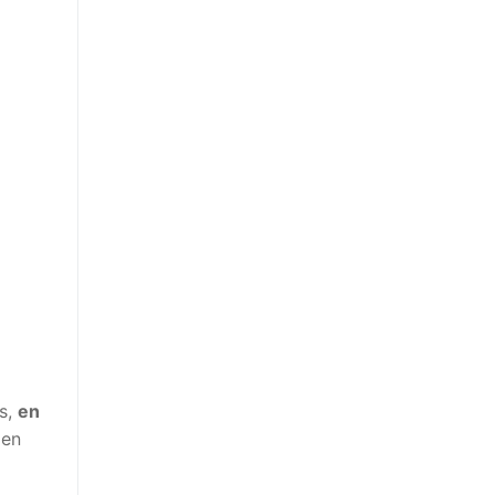
es,
en
 en