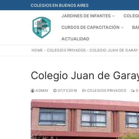
Ir
COLEGIOS EN BUENOS AIRES
al
JARDINES DE INFANTES
COLEG
contenido
CURSOS DE CAPACITACIÓN
BA
ACTUALIDAD
HOME
-
COLEGIOS PRIVADOS
-
COLEGIO JUAN DE GARAY
Colegio Juan de Gara
ADMIN
07/11/2019
COLEGIOS PRIVADOS
0