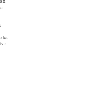
080.
s:
s
e los
ivel