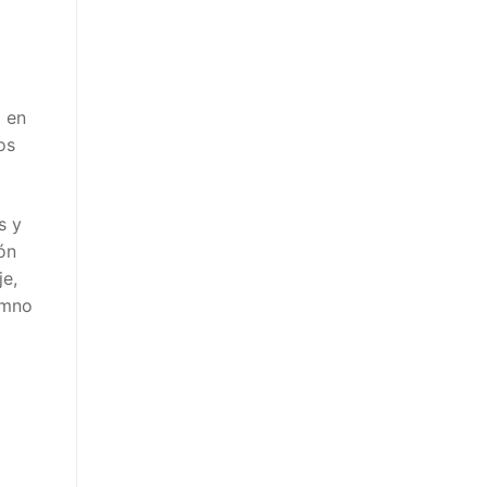
 en
os
s y
ón
je,
umno