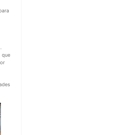
para
.
, que
dor
tades