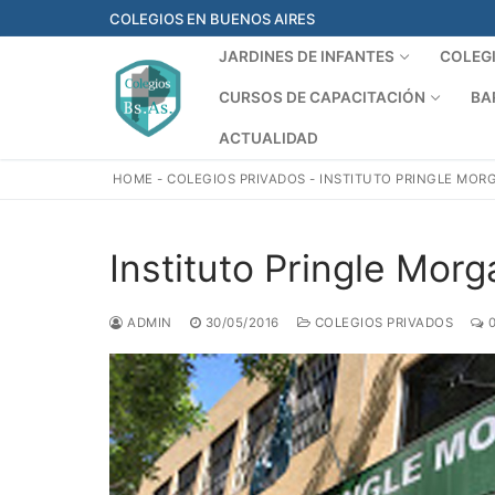
Ir
COLEGIOS EN BUENOS AIRES
al
JARDINES DE INFANTES
COLEG
contenido
CURSOS DE CAPACITACIÓN
BA
ACTUALIDAD
HOME
-
COLEGIOS PRIVADOS
-
INSTITUTO PRINGLE MOR
Instituto Pringle Morg
ADMIN
30/05/2016
COLEGIOS PRIVADOS
0