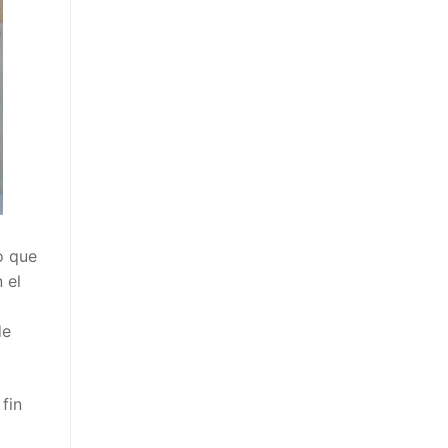
o que
 el
de
fin