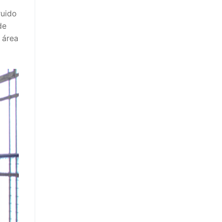
ruido
de
 área