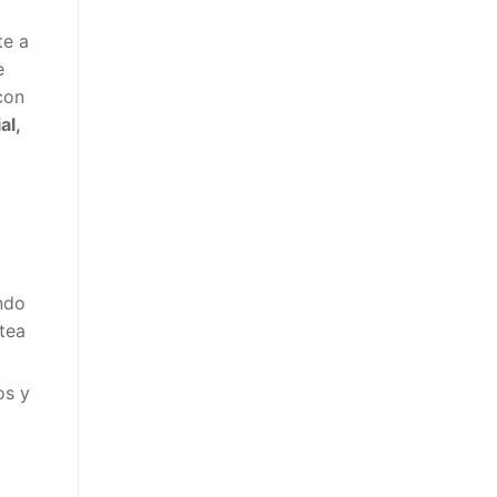
te a
e
con
al,
ando
ntea
os y