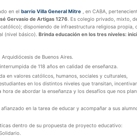
ado en el
barrio Villa General Mitre
, en CABA, pertenecien
José Gervasio de Artigas 1276
. Es colegio privado, mixto, d
atólico); disponiendo de infraestructura religiosa propia, 
l (nivel básico).
Brinda educación en los tres niveles: inici
a Arquidiócesis de Buenos Aires.
ininterrumpida de 118 años en calidad de enseñanza.
 en valores católicos, humanos, sociales y culturales,
tudiantes en los distintos niveles que transitan, incentiv
la hora de abordar la enseñanza y los desafíos que nos pla
 afianzado en la tarea de educar y acompañar a sus alumn
ticas dentro de su propuesta de proyecto educativo:
olidario.