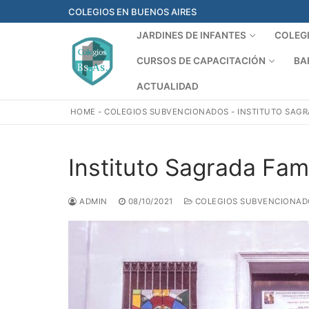
Ir
COLEGIOS EN BUENOS AIRES
al
JARDINES DE INFANTES
COLEG
contenido
CURSOS DE CAPACITACIÓN
BA
ACTUALIDAD
HOME
-
COLEGIOS SUBVENCIONADOS
-
INSTITUTO SAGR
Instituto Sagrada Fami
ADMIN
08/10/2021
COLEGIOS SUBVENCIONAD