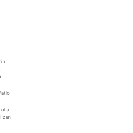
lón
.
a
Patio
olla
lizan