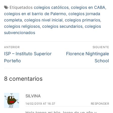
Etiquetados
colegios católicos
,
colegios en CABA
,
colegios en el barrio de Palermo
,
colegios jornada
completa
,
colegios nivel inicial
,
colegios primarios
,
colegios religiosos
,
colegios secundarios
,
colegios
subvencionados
Navegación
ANTERIOR
SIGUIENTE
de
Entrada
Entrada
ISP – Instituto Superior
Florence Nightingale
anterior:
siguiente:
entradas
Porteño
School
8 comentarios
SILVINA
14/02/2019 AT 16:37
RESPONDER
Hola tengo mi hijo Jorge de un año y