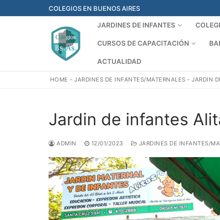
Ir
COLEGIOS EN BUENOS AIRES
al
JARDINES DE INFANTES
COLEG
contenido
CURSOS DE CAPACITACIÓN
BA
ACTUALIDAD
HOME
-
JARDINES DE INFANTES/MATERNALES
-
JARDIN D
Jardin de infantes Ali
ADMIN
12/01/2023
JARDINES DE INFANTES/M