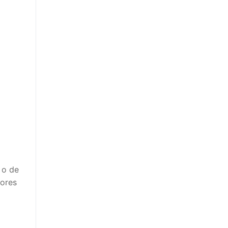
 o de
lores