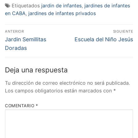
Etiquetados
jardin de infantes
,
jardines de infantes
en CABA
,
jardines de infantes privados
Navegación
ANTERIOR
SIGUIENTE
de
Entrada
Entrada
Jardin Semillitas
Escuela del Niño Jesús
anterior:
siguiente:
entradas
Doradas
Deja una respuesta
Tu dirección de correo electrónico no será publicada.
Los campos obligatorios están marcados con
*
COMENTARIO
*