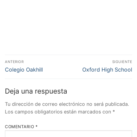
Navegación
ANTERIOR
SIGUIENTE
de
Entrada
Entrada
Colegio Oakhill
Oxford High School
anterior:
siguiente:
entradas
Deja una respuesta
Tu dirección de correo electrónico no será publicada.
Los campos obligatorios están marcados con
*
COMENTARIO
*