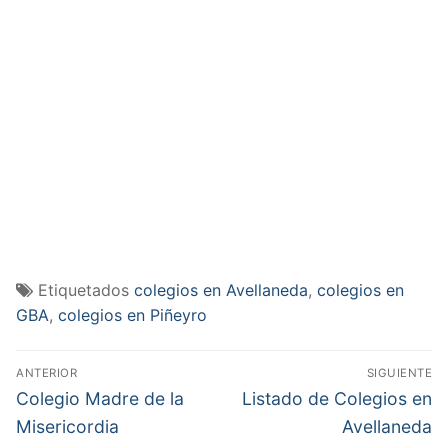
Etiquetados
colegios en Avellaneda
,
colegios en
GBA
,
colegios en Piñeyro
Navegación
ANTERIOR
SIGUIENTE
de
Entrada
Entrada
Colegio Madre de la
Listado de Colegios en
anterior:
siguiente:
entradas
Misericordia
Avellaneda